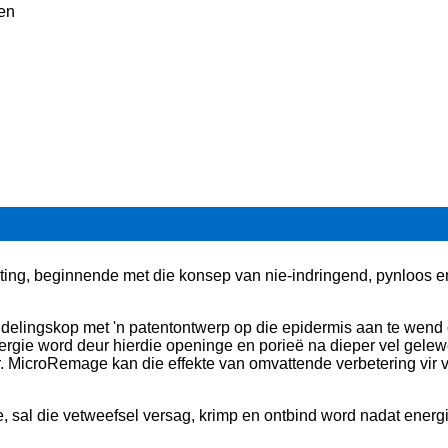
en
ing, beginnende met die konsep van nie-indringend, pynloos en
ndelingskop met 'n patentontwerp op die epidermis aan te wend 
gie word deur hierdie openinge en porieë na dieper vel gelewe
r. MicroRemage kan die effekte van omvattende verbetering vir v
e, sal die vetweefsel versag, krimp en ontbind word nadat energ