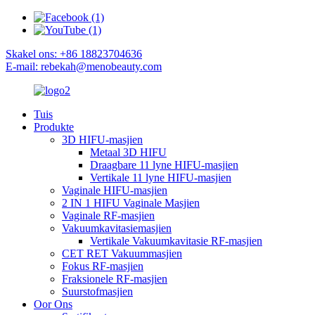
Skakel ons: +86 18823704636
E-mail: rebekah@menobeauty.com
Tuis
Produkte
3D HIFU-masjien
Metaal 3D HIFU
Draagbare 11 lyne HIFU-masjien
Vertikale 11 lyne HIFU-masjien
Vaginale HIFU-masjien
2 IN 1 HIFU Vaginale Masjien
Vaginale RF-masjien
Vakuumkavitasiemasjien
Vertikale Vakuumkavitasie RF-masjien
CET RET Vakuummasjien
Fokus RF-masjien
Fraksionele RF-masjien
Suurstofmasjien
Oor Ons