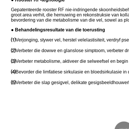
Gepatenteerde rooster RF nie-indringende skoonheidsbehan
groot area verhit, die hernuwing en rekonstruksie van kolla
bevordering van die metabolisme van die vel, sowel as plo
● Behandelingsresultate van die toerusting
⑴
Verjonging, stywer vel, herstel velelastisiteit, verdryf p
⑵
Verbeter die dowwe en glanslose simptoom, verbeter dro
⑶
Verbeter metabolisme, aktiveer die selweefsel en begin
⑷
Bevorder die limfatiese sirkulasie en bloedsirkulasie in
⑸
Verbeter die slap gesigvel, delikate gesigsbeeldhouwer