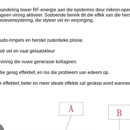
deling lewer RF-energie aan die epidermis deur mikron-opening 
geen vinnig aktiveer. Sodoende bereik dit die effek van die herste
oieverwydering, die stywer vel en verjonging.
seudo-rimpels en herstel outentieke plooie.
ë vel en vaal gelaatskleur
 vinnig die nuwe generasie kollageen.
 die gesig effektief, en los die probleem van edeem op.
k effektief, beter en meer ideale effekte sal geskep word wanne