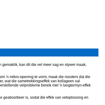
 gemaklik, kan dit die vel meer sag en stywer maak,
om 'n mikro-opening te vorm, maak die roosters dat die
r, wat die sametrekkingseffek van kollageen sal
erskillende velprobleme bereik met 'n langtermyn-effek
ie geabsorbeer is, sodat die effek van vetoplossing en