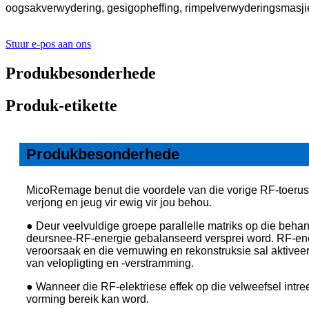
oogsakverwydering, gesigopheffing, rimpelverwyderingsmasji
Stuur e-pos aan ons
Produkbesonderhede
Produk-etikette
Produkbesonderhede
MicoRemage benut die voordele van die vorige RF-toerust
verjong en jeug vir ewig vir jou behou.
● Deur veelvuldige groepe parallelle matriks op die beha
deursnee-RF-energie gebalanseerd versprei word. RF-ener
veroorsaak en die vernuwing en rekonstruksie sal aktivee
van velopligting en -verstramming.
● Wanneer die RF-elektriese effek op die velweefsel intre
vorming bereik kan word.