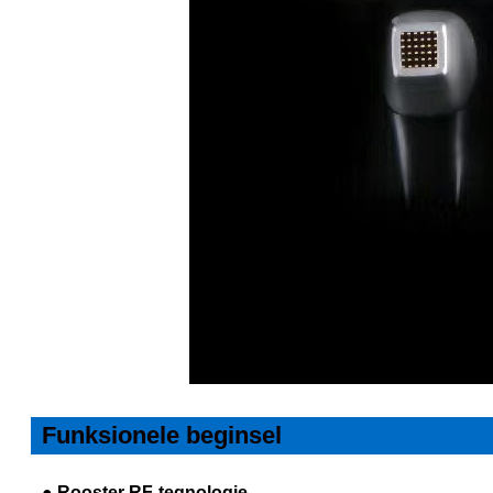
Funksionele beginsel
● Rooster RF-tegnologie