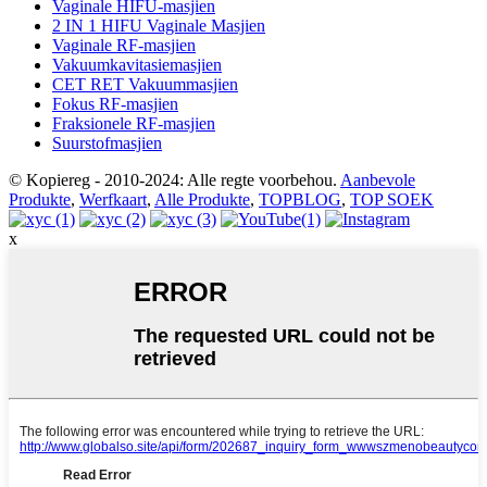
Vaginale HIFU-masjien
2 IN 1 HIFU Vaginale Masjien
Vaginale RF-masjien
Vakuumkavitasiemasjien
CET RET Vakuummasjien
Fokus RF-masjien
Fraksionele RF-masjien
Suurstofmasjien
© Kopiereg - 2010-2024: Alle regte voorbehou.
Aanbevole
Produkte
,
Werfkaart
,
Alle Produkte
,
TOPBLOG
,
TOP SOEK
x