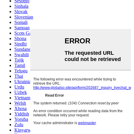
Sesotho
Sinhala
Slovak
Slovenian
Somali
Samoan
Scots Gaelic
Shona
Sindhi
Sundanese
Swahili
Tajik
Tamil
Telugu
Thai
Ukrainian
Urdu
Uzbek
Vietnamese
Welsh
Xhosa
Yiddish
Yoruba
Zulu
Kinyarwanda