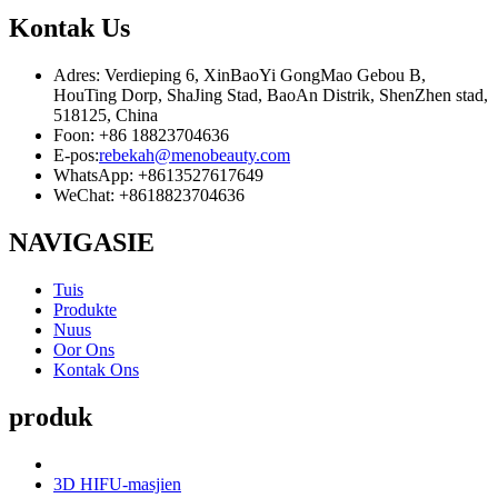
Kontak
Us
Adres: Verdieping 6, XinBaoYi GongMao Gebou B,
HouTing Dorp, ShaJing Stad, BaoAn Distrik, ShenZhen stad,
518125, China
Foon: +86 18823704636
E-pos:
rebekah@menobeauty.com
WhatsApp: +8613527617649
WeChat: +8618823704636
NAVIGASIE
Tuis
Produkte
Nuus
Oor Ons
Kontak Ons
produk
3D HIFU-masjien