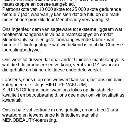
maatskappye en oorsee aangebied.
Patroonskote van 10 000 skote tot 25 000 skote gedurende
hierdie 7 jaar, waarvan jy kan sien dat die hifu op die mark
meestal oorspronklik deur Menobeauty vervaardig is!
Ons ingenieur oem van sagteware tot eksterne liggaam wat
heeltemal aangepas is vir baie maatskappye en omdat
Menobeauty is
die enigste toonaangewende fabriek van
hierdie 11-lyntegnologie wat welbekend is in al die Chinese
toerustingbedrywe.
Ons weet tot dusver dat daar ander Chinese maatskappye is
wat die hifu produseer en verkoop, veral van GZ, waarvan
die gehalte en binne-elektriese onderdele verskil.
Laastens, soos u op ons webwerf kan sien, het ons nie baie
kategorieë nie, slegs HIFU, RF VAKUUM,
SUURSTOFtegnologie, want ons fokus op die stabiele
kwaliteit en betroubaarheid, ons gee meer om vir kwaliteit as
kwantiteit.
Ons is baie vol vertroue in ons gehalte, en ons bied 1 jaar
waarborg en lewenslange kliëntediens aan alle
MENOBEAUTY-toerusting.