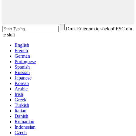
Druk Enter om te soek of ESC om
te sluit
English
French
German
Portuguese
Spanish
Russian
Japanese
Korean
Arabic
Irish
Greek
Turkish
Italian
Danish
Romanian
Indonesian
Czech