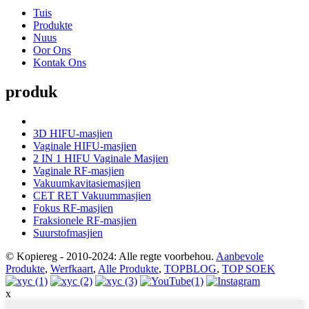
Tuis
Produkte
Nuus
Oor Ons
Kontak Ons
produk
3D HIFU-masjien
Vaginale HIFU-masjien
2 IN 1 HIFU Vaginale Masjien
Vaginale RF-masjien
Vakuumkavitasiemasjien
CET RET Vakuummasjien
Fokus RF-masjien
Fraksionele RF-masjien
Suurstofmasjien
© Kopiereg - 2010-2024: Alle regte voorbehou.
Aanbevole
Produkte
,
Werfkaart
,
Alle Produkte
,
TOPBLOG
,
TOP SOEK
x