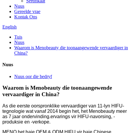
Sertifikaat
Nuus
Gereelde vrae
Kontak Ons
English
Tuis
Nuus
Waarom is Menobeauty die toonaangewende vervaardiger in
China?
Nuus
Nuus oor die bedryf
Waarom is Menobeauty die toonaangewende
vervaardiger in China?
As die eerste oorspronklike vervaardiger van 11-lyn HIFU-
tegnologie wat vanaf 2014 begin het, het Menobeauty meer
as 7 jaar ondervinding.
ervarings vir HIFU-navorsing, -
produksie en -verkope.
MENO het baie OEM & ODM HIFU vir baie Chinese