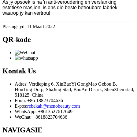
As jy opsoek is na 'n anti-veroudering en verslanking
estetiese masjien, is ons die beste betroubare fabriek
waarop jy kan vertrou!
Plasingstyd: 11 Maart 2022
QR-kode
Kontak
Us
Adres: Verdieping 6, XinBaoYi GongMao Gebou B,
HouTing Dorp, ShaJing Stad, BaoAn Distrik, ShenZhen stad,
518125, China
Foon: +86 18823704636
E-pos:
rebekah@menobeauty.com
WhatsApp: +8613527617649
WeChat: +8618823704636
NAVIGASIE