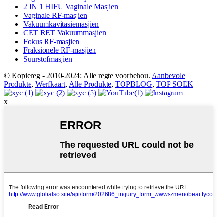
2 IN 1 HIFU Vaginale Masjien
Vaginale RF-masjien
Vakuumkavitasiemasjien
CET RET Vakuummasjien
Fokus RF-masjien
Fraksionele RF-masjien
Suurstofmasjien
© Kopiereg - 2010-2024: Alle regte voorbehou.
Aanbevole
Produkte
,
Werfkaart
,
Alle Produkte
,
TOPBLOG
,
TOP SOEK
x