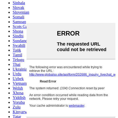
Sinhala
Slovak
Slovenian
Somali
Samoan
Scots Gaelic
Shona
Sindhi
Sundanese
Swahili
Tajik
Tamil
Telugu
Thai
Ukrainian
Urdu
Uzbek
Vietnamese
Welsh
Xhosa
Yiddish
Yoruba
Zulu
Kinyarwanda
Tatar