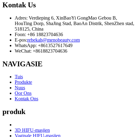
Kontak
Us
Adres: Verdieping 6, XinBaoYi GongMao Gebou B,
HouTing Dorp, ShaJing Stad, BaoAn Distrik, ShenZhen stad,
518125, China
Foon: +86 18823704636
E-pos:
rebekah@menobeauty.com
WhatsApp: +8613527617649
WeChat: +8618823704636
NAVIGASIE
Tuis
Produkte
Nuus
Oor Ons
Kontak Ons
produk
3D HIFU-masjien
Vaginale HIFU-masjien