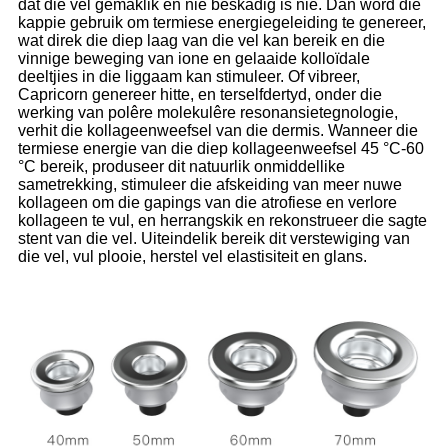
dat die vel gemaklik en nie beskadig is nie. Dan word die
kappie gebruik om termiese energiegeleiding te genereer,
wat direk die diep laag van die vel kan bereik en die
vinnige beweging van ione en gelaaide kolloïdale
deeltjies in die liggaam kan stimuleer. Of vibreer,
Capricorn genereer hitte, en terselfdertyd, onder die
werking van polêre molekulêre resonansietegnologie,
verhit die kollageenweefsel van die dermis. Wanneer die
termiese energie van die diep kollageenweefsel 45 °C-60
°C bereik, produseer dit natuurlik onmiddellike
sametrekking, stimuleer die afskeiding van meer nuwe
kollageen om die gapings van die atrofiese en verlore
kollageen te vul, en herrangskik en rekonstrueer die sagte
stent van die vel. Uiteindelik bereik dit verstewiging van
die vel, vul plooie, herstel vel elastisiteit en glans.