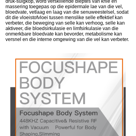
druk-suigkop, word verskillende dieptes van knie en
massering toegepas op die epidermale lae van die vel,
bloedvate, vetlaag en laag van die senuweestelsel, sodat
dit die vloeistofvloei tussen menslike selle effektief kan
verbeter, die beweging van selle kan verhoog, selle kan
aktiveer, die bloedsirkulasie en limfsirkulasie van die
onmerkbare bloedvate kan bevorder, metabolisme kan
versnel en die interne omgewing van die vel kan verbeter.