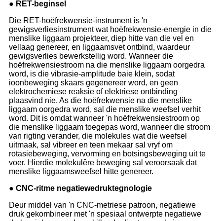
● RET-beginsel
Die RET-hoëfrekwensie-instrument is 'n
gewigsverliesinstrument wat hoëfrekwensie-energie in die
menslike liggaam projekteer, diep hitte van die vel en
vellaag genereer, en liggaamsvet ontbind, waardeur
gewigsverlies bewerkstellig word. Wanneer die
hoëfrekwensiestroom na die menslike liggaam oorgedra
word, is die vibrasie-amplitude baie klein, sodat
ioonbeweging skaars gegenereer word, en geen
elektrochemiese reaksie of elektriese ontbinding
plaasvind nie. As die hoëfrekwensie na die menslike
liggaam oorgedra word, sal die menslike weefsel verhit
word. Dit is omdat wanneer 'n hoëfrekwensiestroom op
die menslike liggaam toegepas word, wanneer die stroom
van rigting verander, die molekules wat die weefsel
uitmaak, sal vibreer en teen mekaar sal vryf om
rotasiebeweging, vervorming en botsingsbeweging uit te
voer. Hierdie molekulêre beweging sal veroorsaak dat
menslike liggaamsweefsel hitte genereer.
● CNC-ritme negatiewedruktegnologie
Deur middel van 'n CNC-metriese patroon, negatiewe
druk gekombineer met 'n spesiaal ontwerpte negatiewe