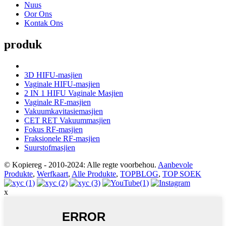
Nuus
Oor Ons
Kontak Ons
produk
3D HIFU-masjien
Vaginale HIFU-masjien
2 IN 1 HIFU Vaginale Masjien
Vaginale RF-masjien
Vakuumkavitasiemasjien
CET RET Vakuummasjien
Fokus RF-masjien
Fraksionele RF-masjien
Suurstofmasjien
© Kopiereg - 2010-2024: Alle regte voorbehou.
Aanbevole
Produkte
,
Werfkaart
,
Alle Produkte
,
TOPBLOG
,
TOP SOEK
x