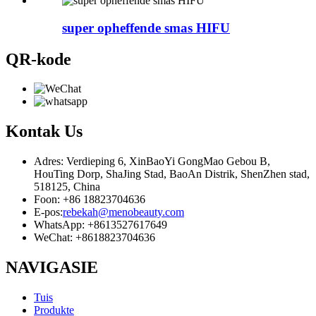
super opheffende smas HIFU
QR-kode
Kontak
Us
Adres: Verdieping 6, XinBaoYi GongMao Gebou B,
HouTing Dorp, ShaJing Stad, BaoAn Distrik, ShenZhen stad,
518125, China
Foon: +86 18823704636
E-pos:
rebekah@menobeauty.com
WhatsApp: +8613527617649
WeChat: +8618823704636
NAVIGASIE
Tuis
Produkte