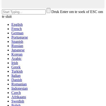
Druk Enter om te soek of ESC om
te sluit
English
French
German
Portuguese
Spanish
Russian
Japanese
Korean
Arabic
Irish
Greek
Turkish
Italian
Danish
Romanian
Indonesian
Czech
Afrikaans
Swedish
Polish